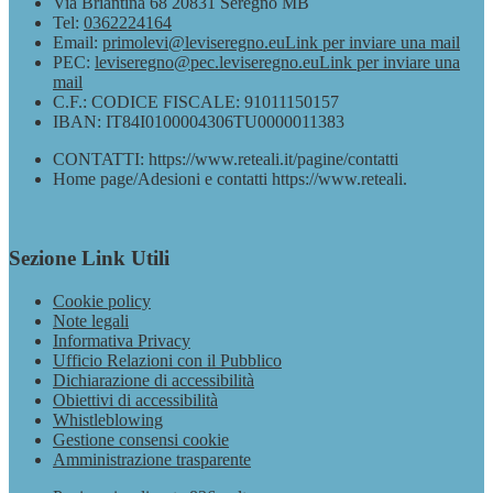
Via Briantina 68 20831 Seregno MB
Tel:
0362224164
Email:
primolevi@leviseregno.eu
Link per inviare una mail
PEC:
leviseregno@pec.leviseregno.eu
Link per inviare una
mail
C.F.: CODICE FISCALE: 91011150157
IBAN: IT84I0100004306TU0000011383
CONTATTI: https://www.reteali.it/pagine/contatti
Home page/Adesioni e contatti https://www.reteali.
Sezione Link Utili
Cookie policy
Note legali
Informativa Privacy
Ufficio Relazioni con il Pubblico
Dichiarazione di accessibilità
Obiettivi di accessibilità
Whistleblowing
Gestione consensi cookie
Amministrazione trasparente