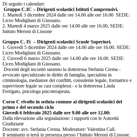
Di seguito i calendari:
Gruppo C.IC – Dirigenti scolastici Istituti Comprensivi.
1. Martedì 3 dicembre 2024 dalle ore 14.00 alle ore 16.00 SEDE:
Liceo Modigliani di Giussano.
2. Martedì 4 marzo 2025 dalle ore 14.00 alle ore 16.00, SEDE:
Istituto Meroni di Lissone
Gruppo C. IS – Dirigenti scolastici Scuole Superiori.
1. Giovedì 5 dicembre 2024 dalle ore 14.00 alle ore 16.00. SEDE:
Liceo Modigliani di Giussano.
2. Giovedì 6 marzo 2025 dalle ore 14.00 alle ore 16.00. SEDE:
Liceo Modigliani di Giussano.
Docenti degli incontri saranno la dottoressa Stefania Crema -
avvocato specializzato in diritto di famiglia, specialista in
criminologia, mediatore dei conflitti, consulente legale, formatrice e
supervisore legale su casi complessi - e la dottoressa Linda
Ferrigato, psicologa psicoterapeuta.
Corso C rivolto in seduta comune ai dirigenti scolastici del
primo e del secondo ciclo
Giovedì 6 febbraio 2025 dalle ore 9.00 alle ore 12.00:
Dalla rilevazione alla segnalazione: i rapporti con le Autorità
Giudiziarie
Docente: avv. Stefania Crema. Moderatore: Valentina Calì.
Il seminario si terrà in presenza presso l’Istituto Meroni di Lissone.