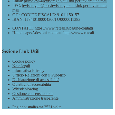
Email:
primolevi@leviseregno.eu
Link per inviare una mail
PEC:
leviseregno@pec.leviseregno.eu
Link per inviare una
mail
C.F.: CODICE FISCALE: 91011150157
IBAN: IT84I0100004306TU0000011383
CONTATTI: https://www.reteali.it/pagine/contatti
Home page/Adesioni e contatti https://www.reteali.
Sezione Link Utili
Cookie policy
Note legali
Informativa Privacy
Ufficio Relazioni con il Pubblico
Dichiarazione di accessibilità
Obiettivi di accessibilità
Whistleblowing
Gestione consensi cookie
Amministrazione trasparente
Pagina visualizzata
2521
volte