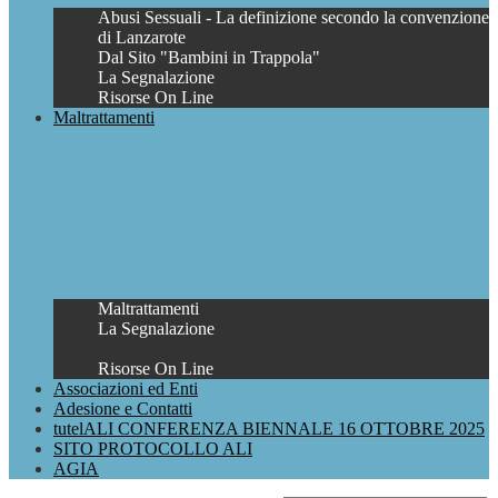
Abusi Sessuali - La definizione secondo la convenzione
di Lanzarote
Dal Sito "Bambini in Trappola"
La Segnalazione
Risorse On Line
Maltrattamenti
Maltrattamenti
La Segnalazione
Risorse On Line
Associazioni ed Enti
Adesione e Contatti
tutelALI CONFERENZA BIENNALE 16 OTTOBRE 2025
SITO PROTOCOLLO ALI
AGIA