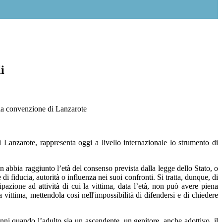
i
la convenzione di Lanzarote
anzarote, rappresenta oggi a livello internazionale lo strumento di
 abbia raggiunto l’età del consenso prevista dalla legge dello Stato, o
i fiducia, autorità o influenza nei suoi confronti. Si tratta, dunque, di
ipazione ad attività di cui la vittima, data l’età, non può avere piena
ittima, mettendola così nell'impossibilità di difendersi e di chiedere
anni quando l’adulto sia un ascendente, un genitore, anche adottivo, il