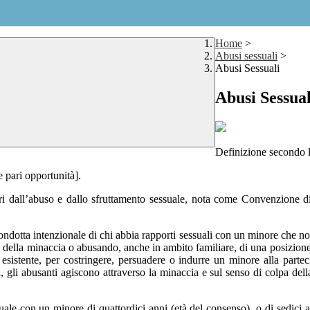
Home
>
Abusi sessuali
>
Abusi Sessuali
Abusi Sessual
Definizione secondo 
e pari opportunità].
 dall’abuso e dallo sfruttamento sessuale, nota come Convenzione di L
ndotta intenzionale di chi abbia rapporti sessuali con un minore che non
 della minaccia o abusando, anche in ambito familiare, di una posizione d
re esistente, per costringere, persuadere o indurre un minore alla partec
li abusanti agiscono attraverso la minaccia e sul senso di colpa della v
uale con un minore di quattordici anni (età del consenso), o di sedici 