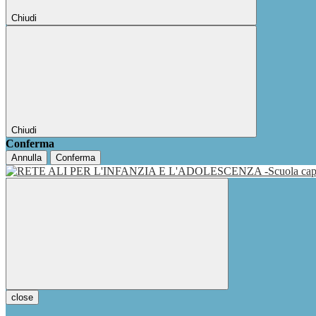
Chiudi
Chiudi
Conferma
Annulla
Conferma
close