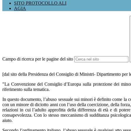
SITO PROTOCOLLO ALI
AGIA
Campo di ricerca per le pagine del sito
[dal sito della Presidenza del Consiglio di Ministri- Dipartimento per l
"La Convenzione del Consiglio d’Europa sulla protezione dei minori
riferimento sulla tematica.
In questo documento, l’abuso sessuale sui minori è definito come la co
con un minore di diciotto anni con l’uso della coercizione, della forza,
relazioni in cui l’adulto approfitta della differenza di età e di pote
consapevolezza. Con lo stesso meccanismo di sudditanza psicologica, g
aiuto.
Secondo l’ordinamento italiano, l’abuso sessuale è qualsiasi atto sess