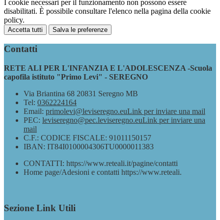
I cookie necessari per il funzionamento non possono essere
disabilitati. È possibile consultare l'elenco nella pagina della cookie
policy.
Accetta tutti
Salva le preferenze
Contatti
RETE ALI PER L'INFANZIA E L'ADOLESCENZA -Scuola
capofila istituto "Primo Levi" - SEREGNO
Via Briantina 68 20831 Seregno MB
Tel:
0362224164
Email:
primolevi@leviseregno.eu
Link per inviare una mail
PEC:
leviseregno@pec.leviseregno.eu
Link per inviare una
mail
C.F.: CODICE FISCALE: 91011150157
IBAN: IT84I0100004306TU0000011383
CONTATTI: https://www.reteali.it/pagine/contatti
Home page/Adesioni e contatti https://www.reteali.
Sezione Link Utili