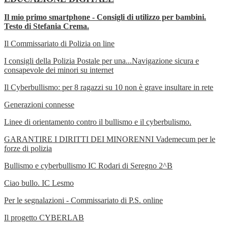
Il mio primo smartphone - Consigli di utilizzo per bambini.
Testo di Stefania Crema.
Il Commissariato di Polizia on line
I consigli della Polizia Postale per una...
Navigazione sicura e
consapevole dei minori su internet
Il Cyberbullismo: per 8 ragazzi su 10 non è grave insultare in rete
Generazioni connesse
Linee di orientamento contro il bullismo e il cyberbulismo.
GARANTIRE I DIRITTI DEI MINORENNI
Vademecum
per le
forze di polizia
Bullismo e cyberbullismo IC Rodari di Seregno 2^B
Ciao bullo.
IC Lesmo
Per le segnalazioni - Commissariato di P.S. online
Il progetto CYBERLAB