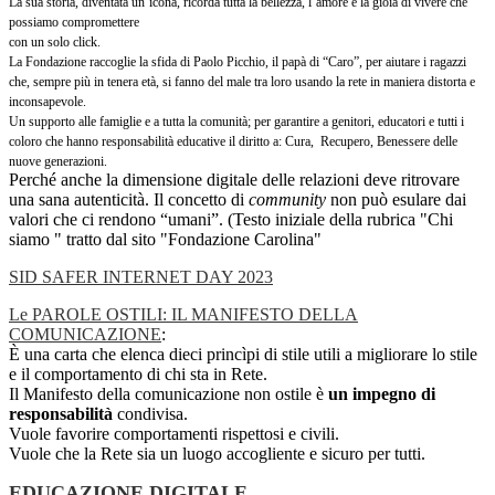
La sua storia, diventata un’icona, ricorda tutta la bellezza, l’amore e la gioia di vivere che
possiamo compromettere
con un solo click.
La Fondazione raccoglie la sfida di Paolo Picchio, il papà di “Caro”, per aiutare i ragazzi
che, sempre più in tenera età, si fanno del male tra loro usando la rete in maniera distorta e
inconsapevole.
Un supporto alle famiglie e a tutta la comunità; per garantire a genitori, educatori e tutti i
coloro che hanno responsabilità educative il diritto a:
Cura,
Recupero,
Benessere delle
nuove generazioni.
Perché anche la dimensione digitale delle relazioni deve ritrovare
una sana autenticità. Il concetto di
community
non può esulare dai
valori che ci rendono “umani”. (Testo iniziale della rubrica "Chi
siamo " tratto dal sito "Fondazione Carolina"
SID SAFER INTERNET DAY 2023
Le PAROLE OSTILI: IL MANIFESTO DELLA
COMUNICAZIONE
:
È una carta che elenca dieci princìpi di stile utili a migliorare lo stile
e il comportamento di chi sta in Rete.
Il Manifesto della comunicazione non ostile è
un impegno di
responsabilità
condivisa.
Vuole favorire comportamenti rispettosi e civili.
Vuole che la Rete sia un luogo accogliente e sicuro per tutti.
EDUCAZIONE DIGITALE