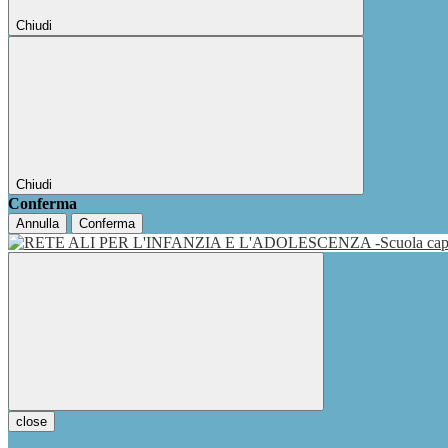
Chiudi
Chiudi
Conferma
Annulla
Conferma
close