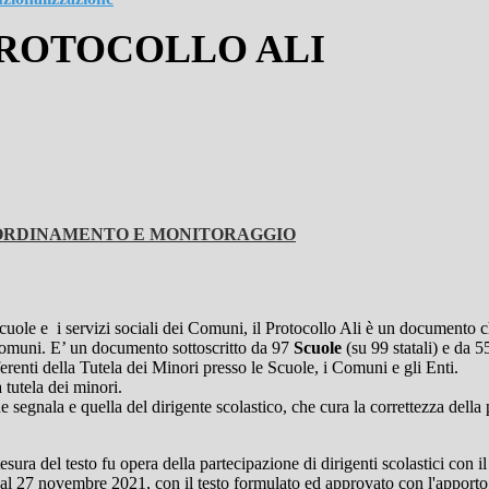
PROTOCOLLO ALI
OORDINAMENTO E MONITORAGGIO
Scuole e i servizi sociali dei Comuni, il Protocollo Ali è un documento ch
 Comuni. E’ un documento sottoscritto da 97
Scuole
(su 99 statali) e da 
referenti della Tutela dei Minori presso le Scuole, i Comuni e gli Enti.
a tutela dei minori.
he segnala e quella del dirigente scolastico, che cura la correttezza del
ura del testo fu opera della partecipazione di dirigenti scolastici con il
 al 27 novembre 2021, con il testo formulato ed approvato con l'apporto d