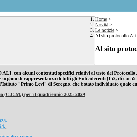
Home
>
Novità
>
Le notizie
>
Al sito protocollo Ali
Al sito protoc
con alcuni contentuti specifici relativi al testo del Protocollo Al
rgano di rappresentanza di tutti gli Enti aderenti (152, di cui 5
l’Istituto "Primo Levi" di Seregno, che è stato individuato quale
o (C.C.M.) per i l quadriennio 2025-2029
025
.
24.
uzionalizzazione