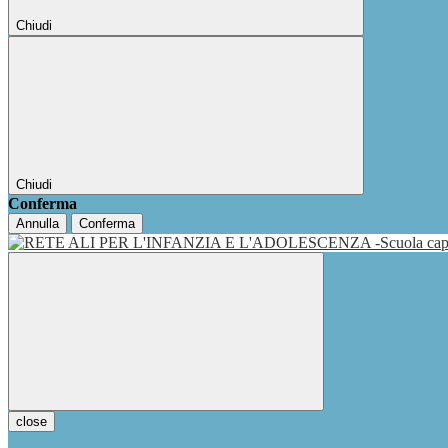
Chiudi
Chiudi
Conferma
Annulla
Conferma
close