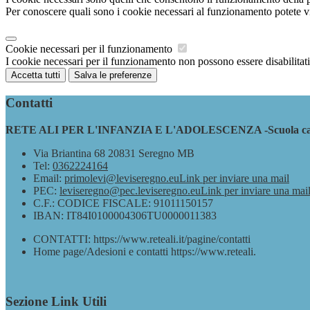
Per conoscere quali sono i cookie necessari al funzionamento potete v
Cookie necessari per il funzionamento
I cookie necessari per il funzionamento non possono essere disabilitati.
Accetta tutti
Salva le preferenze
Contatti
RETE ALI PER L'INFANZIA E L'ADOLESCENZA -Scuola capof
Via Briantina 68 20831 Seregno MB
Tel:
0362224164
Email:
primolevi@leviseregno.eu
Link per inviare una mail
PEC:
leviseregno@pec.leviseregno.eu
Link per inviare una mai
C.F.: CODICE FISCALE: 91011150157
IBAN: IT84I0100004306TU0000011383
CONTATTI: https://www.reteali.it/pagine/contatti
Home page/Adesioni e contatti https://www.reteali.
Sezione Link Utili