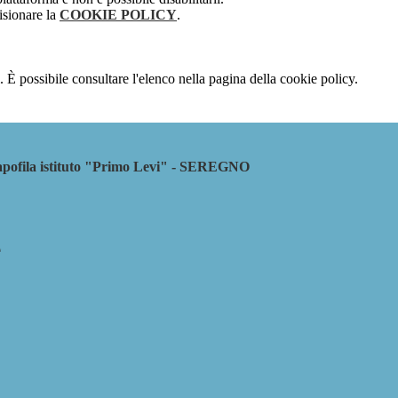
isionare la
COOKIE POLICY
.
 È possibile consultare l'elenco nella pagina della cookie policy.
ila istituto "Primo Levi" - SEREGNO
l