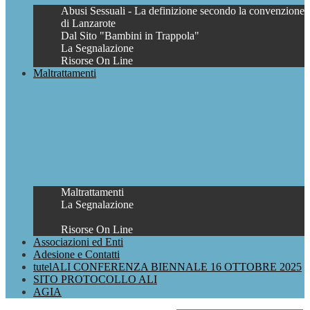
Abusi Sessuali - La definizione secondo la convenzione
di Lanzarote
Dal Sito "Bambini in Trappola"
La Segnalazione
Risorse On Line
Maltrattamenti
Maltrattamenti
La Segnalazione
Risorse On Line
Associazioni ed Enti
Adesione e Contatti
tutelALI CONFERENZA BIENNALE 16 OTTOBRE 2025
SITO PROTOCOLLO ALI
AGIA