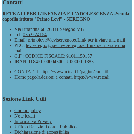
Contatti
RETE ALI PER L'INFANZIA E L'ADOLESCENZA -Scuola
capofila istituto "Primo Levi" - SEREGNO
Via Briantina 68 20831 Seregno MB
Tel:
0362224164
Email:
primolevi@leviseregno.eu
Link per inviare una mail
PEC:
leviseregno@pec.leviseregno.eu
Link per inviare una
mail
C.F.: CODICE FISCALE: 91011150157
IBAN: IT84I0100004306TU0000011383
CONTATTI: https://www.reteali.it/pagine/contatti
Home page/Adesioni e contatti https://www.reteali.
Sezione Link Utili
Cookie policy
Note legali
Informativa Privacy
Ufficio Relazioni con il Pubblico
Dichiarazione di accessibilità