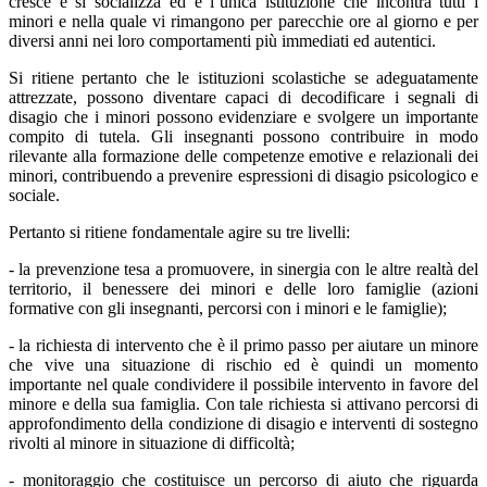
cresce e si socializza ed è l’unica istituzione che incontra tutti i
minori e nella quale vi rimangono per parecchie ore al giorno e per
diversi anni nei loro comportamenti più immediati ed autentici.
Si ritiene pertanto che le istituzioni scolastiche se adeguatamente
attrezzate, possono diventare capaci di decodificare i segnali di
disagio che i minori possono evidenziare e svolgere un importante
compito di tutela. Gli insegnanti possono contribuire in modo
rilevante alla formazione delle competenze emotive e relazionali dei
minori, contribuendo a prevenire espressioni di disagio psicologico e
sociale.
Pertanto si ritiene fondamentale agire su tre livelli:
- la prevenzione tesa a promuovere, in sinergia con le altre realtà del
territorio, il benessere dei minori e delle loro famiglie (azioni
formative con gli insegnanti, percorsi con i minori e le famiglie);
- la richiesta di intervento che è il primo passo per aiutare un minore
che vive una situazione di rischio ed è quindi un momento
importante nel quale condividere il possibile intervento in favore del
minore e della sua famiglia. Con tale richiesta si attivano percorsi di
approfondimento della condizione di disagio e interventi di sostegno
rivolti al minore in situazione di difficoltà;
- monitoraggio che costituisce un percorso di aiuto che riguarda