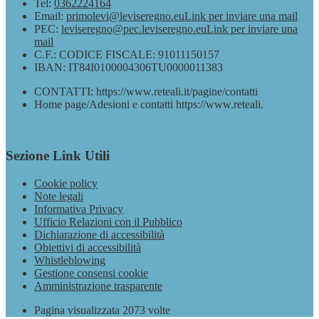
Tel:
0362224164
Email:
primolevi@leviseregno.eu
Link per inviare una mail
PEC:
leviseregno@pec.leviseregno.eu
Link per inviare una
mail
C.F.: CODICE FISCALE: 91011150157
IBAN: IT84I0100004306TU0000011383
CONTATTI: https://www.reteali.it/pagine/contatti
Home page/Adesioni e contatti https://www.reteali.
Sezione Link Utili
Cookie policy
Note legali
Informativa Privacy
Ufficio Relazioni con il Pubblico
Dichiarazione di accessibilità
Obiettivi di accessibilità
Whistleblowing
Gestione consensi cookie
Amministrazione trasparente
Pagina visualizzata
2073
volte