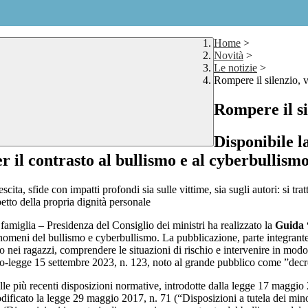
Home
>
Novità
>
Le notizie
>
Rompere il silenzio, v
Rompere il si
Disponibile l
 il contrasto al bullismo e al cyberbullism
ta, sfide con impatti profondi sia sulle vittime, sia sugli autori: si t
petto della propria dignità personale
famiglia – Presidenza del Consiglio dei ministri ha realizzato la
Guida “
fenomeni del bullismo e cyberbullismo. La pubblicazione, parte integrante 
agio nei ragazzi, comprendere le situazioni di rischio e intervenire in mod
reto-legge 15 settembre 2023, n. 123, noto al grande pubblico come ”dec
delle più recenti disposizioni normative, introdotte dalla legge 17 maggi
ificato la legge 29 maggio 2017, n. 71 (“Disposizioni a tutela dei minor