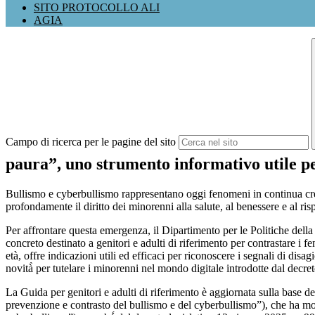
SITO PROTOCOLLO ALI
AGIA
Campo di ricerca per le pagine del sito
paura”, uno strumento informativo utile per
Bullismo e cyberbullismo rappresentano oggi fenomeni in continua cresci
profondamente il diritto dei minorenni alla salute, al benessere e al ris
Per affrontare questa emergenza, il Dipartimento per le Politiche della 
concreto destinato a genitori e adulti di riferimento per contrastare i 
età, offre indicazioni utili ed efficaci per riconoscere i segnali di dis
novità̀ per tutelare i minorenni nel mondo digitale introdotte dal dec
La Guida per genitori e adulti di riferimento è aggiornata sulla base 
prevenzione e contrasto del bullismo e del cyberbullismo”), che ha mod