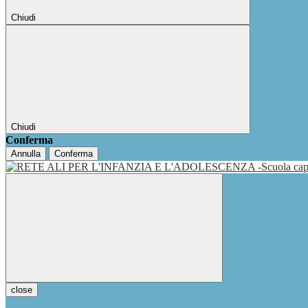
Chiudi
Chiudi
Conferma
Annulla
Conferma
close