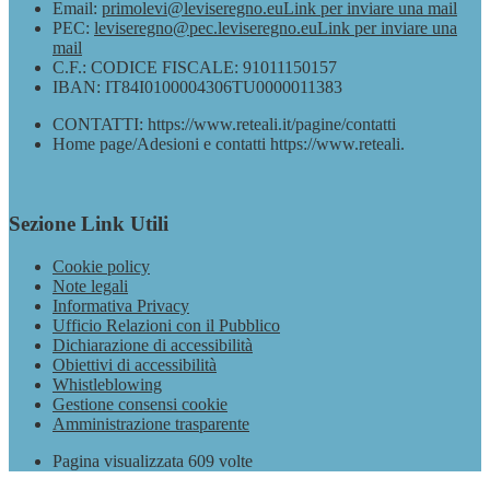
Email:
primolevi@leviseregno.eu
Link per inviare una mail
PEC:
leviseregno@pec.leviseregno.eu
Link per inviare una
mail
C.F.: CODICE FISCALE: 91011150157
IBAN: IT84I0100004306TU0000011383
CONTATTI: https://www.reteali.it/pagine/contatti
Home page/Adesioni e contatti https://www.reteali.
Sezione Link Utili
Cookie policy
Note legali
Informativa Privacy
Ufficio Relazioni con il Pubblico
Dichiarazione di accessibilità
Obiettivi di accessibilità
Whistleblowing
Gestione consensi cookie
Amministrazione trasparente
Pagina visualizzata
609
volte