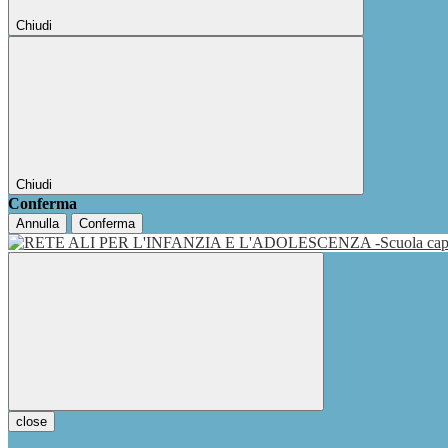
Chiudi
Chiudi
Conferma
Annulla
Conferma
close