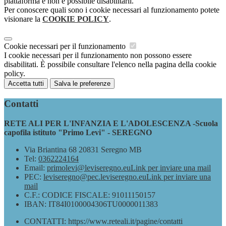
piattaforma e non è possibile disabilitarli.
Per conoscere quali sono i cookie necessari al funzionamento potete
visionare la
COOKIE POLICY
.
Cookie necessari per il funzionamento
I cookie necessari per il funzionamento non possono essere
disabilitati. È possibile consultare l'elenco nella pagina della cookie
policy.
Accetta tutti
Salva le preferenze
Contatti
RETE ALI PER L'INFANZIA E L'ADOLESCENZA -Scuola
capofila istituto "Primo Levi" - SEREGNO
Via Briantina 68 20831 Seregno MB
Tel:
0362224164
Email:
primolevi@leviseregno.eu
Link per inviare una mail
PEC:
leviseregno@pec.leviseregno.eu
Link per inviare una
mail
C.F.: CODICE FISCALE: 91011150157
IBAN: IT84I0100004306TU0000011383
CONTATTI: https://www.reteali.it/pagine/contatti