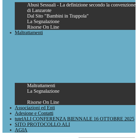
Abusi Sessuali - La definizione secondo la convenzione
di Lanzarote
Dal Sito "Bambini in Trappola"
La Segnalazione
Risorse On Line
Maltrattamenti
Maltrattamenti
La Segnalazione
Risorse On Line
Associazioni ed Enti
Adesione e Contatti
tutelALI CONFERENZA BIENNALE 16 OTTOBRE 2025
SITO PROTOCOLLO ALI
AGIA