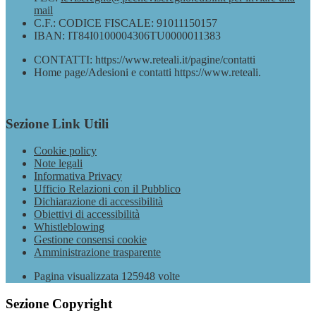
mail
C.F.: CODICE FISCALE: 91011150157
IBAN: IT84I0100004306TU0000011383
CONTATTI: https://www.reteali.it/pagine/contatti
Home page/Adesioni e contatti https://www.reteali.
Sezione Link Utili
Cookie policy
Note legali
Informativa Privacy
Ufficio Relazioni con il Pubblico
Dichiarazione di accessibilità
Obiettivi di accessibilità
Whistleblowing
Gestione consensi cookie
Amministrazione trasparente
Pagina visualizzata
125948
volte
Sezione Copyright