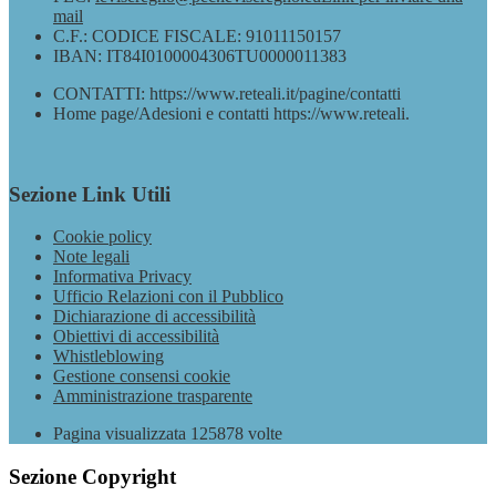
mail
C.F.: CODICE FISCALE: 91011150157
IBAN: IT84I0100004306TU0000011383
CONTATTI: https://www.reteali.it/pagine/contatti
Home page/Adesioni e contatti https://www.reteali.
Sezione Link Utili
Cookie policy
Note legali
Informativa Privacy
Ufficio Relazioni con il Pubblico
Dichiarazione di accessibilità
Obiettivi di accessibilità
Whistleblowing
Gestione consensi cookie
Amministrazione trasparente
Pagina visualizzata
125878
volte
Sezione Copyright