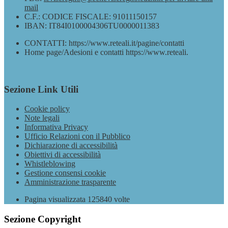
mail
C.F.: CODICE FISCALE: 91011150157
IBAN: IT84I0100004306TU0000011383
CONTATTI: https://www.reteali.it/pagine/contatti
Home page/Adesioni e contatti https://www.reteali.
Sezione Link Utili
Cookie policy
Note legali
Informativa Privacy
Ufficio Relazioni con il Pubblico
Dichiarazione di accessibilità
Obiettivi di accessibilità
Whistleblowing
Gestione consensi cookie
Amministrazione trasparente
Pagina visualizzata
125840
volte
Sezione Copyright