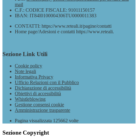
mail
C.F.: CODICE FISCALE: 91011150157
IBAN: IT84I0100004306TU0000011383
CONTATTI: https://www.reteali.it/pagine/contatti
Home page/Adesioni e contatti https://www.reteali.
Sezione Link Utili
Cookie policy
Note legali
Informativa Privacy
Ufficio Relazioni con il Pubblico
Dichiarazione di accessibilità
Obiettivi di accessibilità
Whistleblowing
Gestione consensi cookie
Amministrazione trasparente
Pagina visualizzata
125662
volte
Sezione Copyright