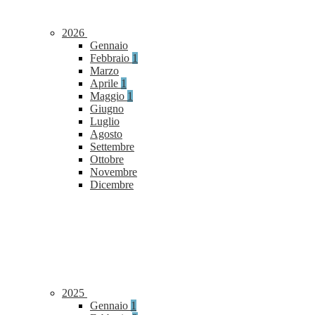
2026
Gennaio
Febbraio
1
Marzo
Aprile
1
Maggio
1
Giugno
Luglio
Agosto
Settembre
Ottobre
Novembre
Dicembre
2025
Gennaio
1