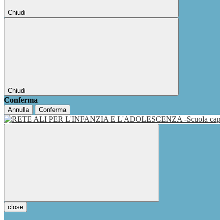
Chiudi
Chiudi
Conferma
Annulla
Conferma
close