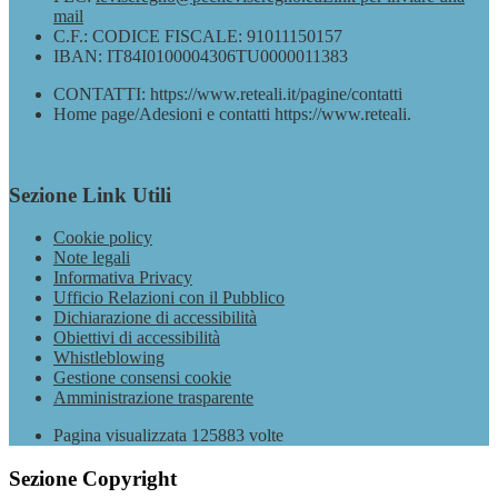
mail
C.F.: CODICE FISCALE: 91011150157
IBAN: IT84I0100004306TU0000011383
CONTATTI: https://www.reteali.it/pagine/contatti
Home page/Adesioni e contatti https://www.reteali.
Sezione Link Utili
Cookie policy
Note legali
Informativa Privacy
Ufficio Relazioni con il Pubblico
Dichiarazione di accessibilità
Obiettivi di accessibilità
Whistleblowing
Gestione consensi cookie
Amministrazione trasparente
Pagina visualizzata
125883
volte
Sezione Copyright