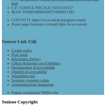
mail
C.F.: CODICE FISCALE: 91011150157
IBAN: IT84I0100004306TU0000011383
CONTATTI: https://www.reteali.it/pagine/contatti
Home page/Adesioni e contatti https://www.reteali.
Sezione Link Utili
Cookie policy
Note legali
Informativa Privacy
Ufficio Relazioni con il Pubblico
Dichiarazione di accessibilità
Obiettivi di accessibilità
Whistleblowing
Gestione consensi cookie
Amministrazione trasparente
Pagina visualizzata
56960
volte
Sezione Copyright