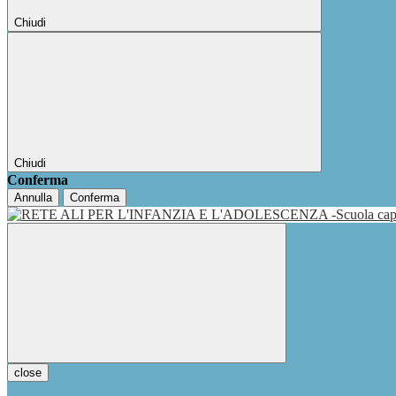
Chiudi
Chiudi
Conferma
Annulla
Conferma
close