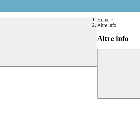
Home
>
Altre info
Altre info