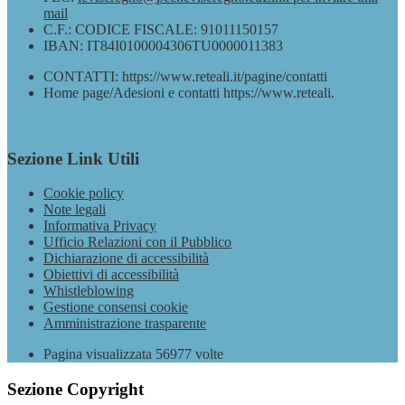
mail
C.F.: CODICE FISCALE: 91011150157
IBAN: IT84I0100004306TU0000011383
CONTATTI: https://www.reteali.it/pagine/contatti
Home page/Adesioni e contatti https://www.reteali.
Sezione Link Utili
Cookie policy
Note legali
Informativa Privacy
Ufficio Relazioni con il Pubblico
Dichiarazione di accessibilità
Obiettivi di accessibilità
Whistleblowing
Gestione consensi cookie
Amministrazione trasparente
Pagina visualizzata
56977
volte
Sezione Copyright