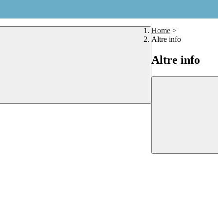
Home
>
Altre info
Altre info