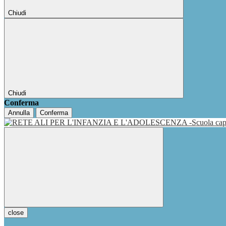
Chiudi
Chiudi
Conferma
Annulla
Conferma
close