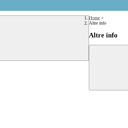
Home
>
Altre info
Altre info