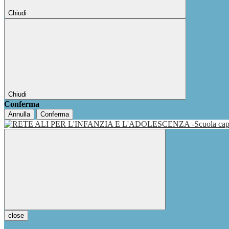
Chiudi
Chiudi
Conferma
Annulla
Conferma
close