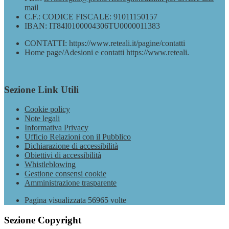
mail
C.F.: CODICE FISCALE: 91011150157
IBAN: IT84I0100004306TU0000011383
CONTATTI: https://www.reteali.it/pagine/contatti
Home page/Adesioni e contatti https://www.reteali.
Sezione Link Utili
Cookie policy
Note legali
Informativa Privacy
Ufficio Relazioni con il Pubblico
Dichiarazione di accessibilità
Obiettivi di accessibilità
Whistleblowing
Gestione consensi cookie
Amministrazione trasparente
Pagina visualizzata
56965
volte
Sezione Copyright