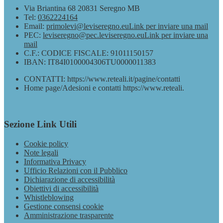
Via Briantina 68 20831 Seregno MB
Tel:
0362224164
Email:
primolevi@leviseregno.eu
Link per inviare una mail
PEC:
leviseregno@pec.leviseregno.eu
Link per inviare una
mail
C.F.: CODICE FISCALE: 91011150157
IBAN: IT84I0100004306TU0000011383
CONTATTI: https://www.reteali.it/pagine/contatti
Home page/Adesioni e contatti https://www.reteali.
Sezione Link Utili
Cookie policy
Note legali
Informativa Privacy
Ufficio Relazioni con il Pubblico
Dichiarazione di accessibilità
Obiettivi di accessibilità
Whistleblowing
Gestione consensi cookie
Amministrazione trasparente