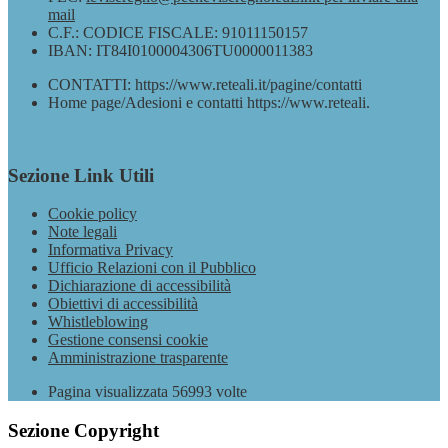
mail
C.F.: CODICE FISCALE: 91011150157
IBAN: IT84I0100004306TU0000011383
CONTATTI: https://www.reteali.it/pagine/contatti
Home page/Adesioni e contatti https://www.reteali.
Sezione Link Utili
Cookie policy
Note legali
Informativa Privacy
Ufficio Relazioni con il Pubblico
Dichiarazione di accessibilità
Obiettivi di accessibilità
Whistleblowing
Gestione consensi cookie
Amministrazione trasparente
Pagina visualizzata
56993
volte
Sezione Copyright